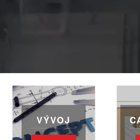
VÝVOJ
C